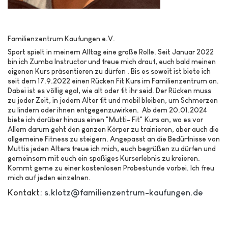
Familienzentrum Kaufungen e.V.
Sport spielt in meinem Alltag eine große Rolle. Seit Januar 2022
bin ich Zumba Instructor und freue mich drauf, euch bald meinen
eigenen Kurs präsentieren zu dürfen . Bis es soweit ist biete ich
seit dem 17.9.2022 einen Rücken Fit Kurs im Familienzentrum an.
Dabei ist es völlig egal, wie alt oder fit ihr seid. Der Rücken muss
zu jeder Zeit, in jedem Alter fit und mobil bleiben, um Schmerzen
zu lindern oder ihnen entgegenzuwirken. Ab dem 20.01.2024
biete ich darüber hinaus einen "Mutti- Fit" Kurs an, wo es vor
Allem darum geht den ganzen Körper zu trainieren, aber auch die
allgemeine Fitness zu steigern. Angepasst an die Bedürfnisse von
Muttis jeden Alters freue ich mich, euch begrüßen zu dürfen und
gemeinsam mit euch ein spaßiges Kurserlebnis zu kreieren.
Kommt gerne zu einer kostenlosen Probestunde vorbei. Ich freu
mich auf jeden einzelnen.
Kontakt:
s.klotz@familienzentrum-kaufungen.de