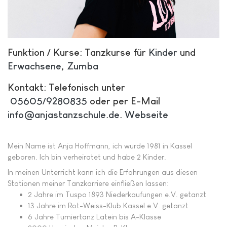
Funktion / Kurse: Tanzkurse für
Kinder
und
Erwachsene
,
Zumba
Kontakt: Telefonisch unter
05605/9280835
oder per E-Mail
info@anjastanzschule.de
.
Webseite
Mein Name ist Anja Hoffmann, ich wurde 1981 in Kassel
geboren. Ich bin verheiratet und habe 2 Kinder.
In meinen Unterricht kann ich die Erfahrungen aus diesen
Stationen meiner Tanzkarriere einfließen lassen:
2 Jahre im Tuspo 1893 Niederkaufungen e.V. getanzt
13 Jahre im Rot-Weiss-Klub Kassel e.V. getanzt
6 Jahre Turniertanz Latein bis A-Klasse